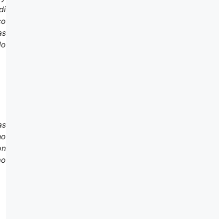
di
co
as
do
as
no
on
mo