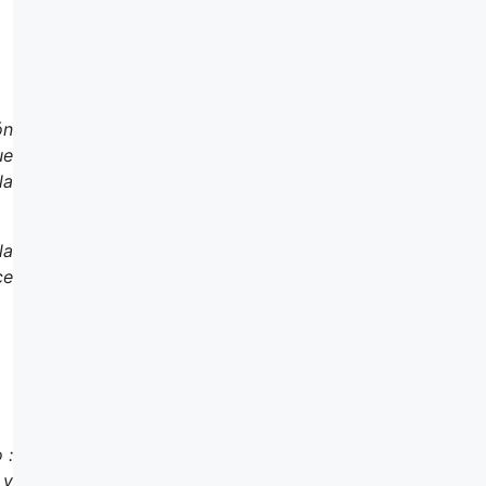
ón
ue
la
la
ce
 :
 y