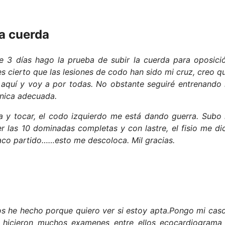
la cuerda
de 3 días hago la prueba de subir la cuerda para oposici
s cierto que las lesiones de codo han sido mi cruz, creo q
 aquí y voy a por todas. No obstante seguiré entrenando 
cnica adecuada.
a y tocar, el codo izquierdo me está dando guerra. Subo 
 las 10 dominadas completas y con lastre, el fisio me di
saco partido……esto me descoloca. Mil gracias.
os he hecho porque quiero ver si estoy apta.Pongo mi caso
 hicieron muchos examenes entre ellos ecocardiograma