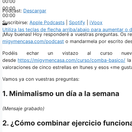
00:00
00:00
Podcast:
Descargar
00:00
Suscribirse:
Apple Podcasts
|
Spotify
|
iVoox
Utiliza las teclas de flecha arriba/abajo para aumentar o 
¡Muy buenas! Hoy responderé a vuestras preguntas. Os r
migymencasa.com/podcast
o mandarmela por escrito d
Podéis echar un vistazo al curso n
desde
https://migymencasa.com/curso/comba-basico/
la
valoraciones de cinco estrellas en Itunes y esos «me gust
Vamos ya con vuestras preguntas:
1. Minimalismo un día a la semana
(Mensaje grabado)
2. ¿Cómo combinar ejercicio funcion