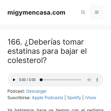
Saltar
al
migymencasa.com
Menú
contenido
166. ¿Deberías tomar
estatinas para bajar el
colesterol?
Podcast:
Descargar
Suscribirse:
Apple Podcasts
|
Spotify
|
iVoox
Ya hablamos hace ya tiempo con el pediatra