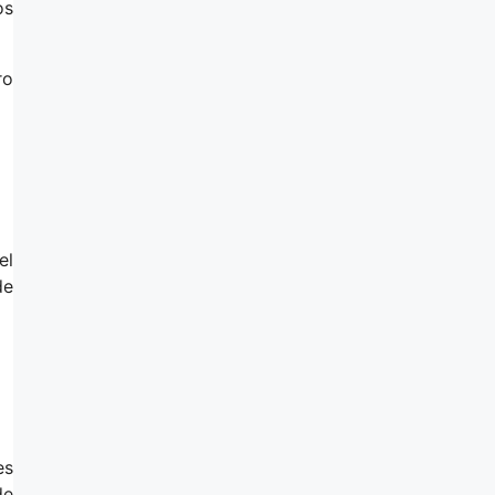
os
ro
el
de
es
de