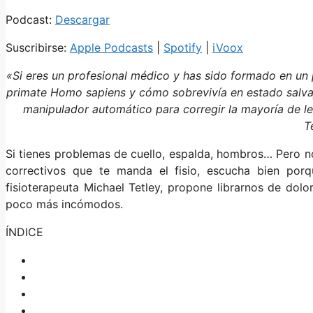
Podcast:
Descargar
Suscribirse:
Apple Podcasts
|
Spotify
|
iVoox
«Si eres un profesional médico y has sido formado en un 
primate Homo sapiens y cómo sobrevivía en estado salvaj
manipulador automático para corregir la mayoría de le
T
Si tienes problemas de cuello, espalda, hombros… Pero no t
correctivos que te manda el fisio, escucha bien por
fisioterapeuta Michael Tetley, propone librarnos de dol
poco más incómodos.
ÍNDICE