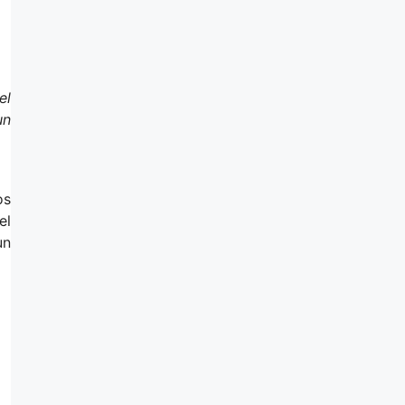
el
un
os
el
un