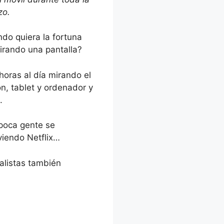
o
zo.
disminuir
el
do quiera la fortuna
volumen.
irando una pantalla?
horas al día mirando el
ón, tablet y ordenador y
.
 poca gente se
viendo Netflix…
alistas también