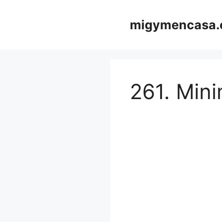
Saltar
al
migymencasa
contenido
261. Mini