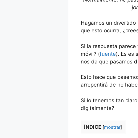
jo
Hagamos un divertido e
que esto ocurra, ¿cree
Si la respuesta parece
móvil? (
fuente
). Es es 
nos da que pasamos de 
Esto hace que pasemos 
arrepentirá de no habe
Si lo tenemos tan cla
digitalmente?
ÍNDICE
[
mostrar
]