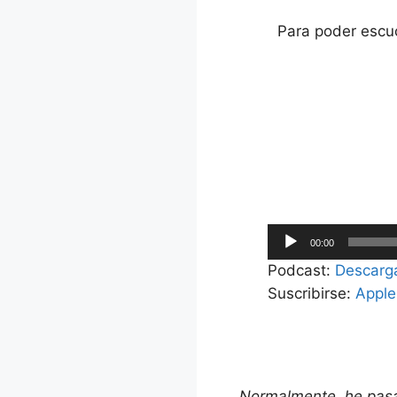
Para poder escuc
Reproductor
00:00
de
Podcast:
Descarg
audio
Suscribirse:
Apple
Normalmente, he pasad