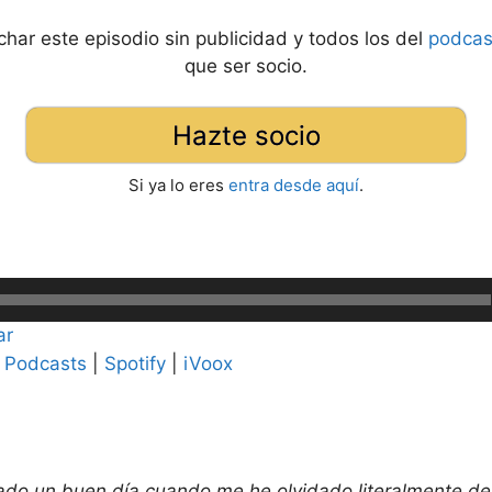
har este episodio sin publicidad y todos los del
podcas
que ser socio.
Hazte socio
Si ya lo eres
entra desde aquí
.
ar
 Podcasts
|
Spotify
|
iVoox
o un buen día cuando me he olvidado literalmente del