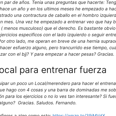
un par de años. Tenia unas preguntas que hacerte: Ten
de hace un año y en los ultimos meses he empezado a ha
trado una contractura de caballo en el hombro izquierd
 un mes. Una vez he empezado a entrenar veo que hay b
o ( menos musculoso) que el derecho. Es bastante obvio 
jercicios especificos con el lado izquierdo o seguir en
or otro lado, me operan en breve de una hernia supraomb
hacer esfuerzo alguno, pero trancurrido ese tiempo, cu
ar con el bjj? Y para empezar a hacer pesas? Gracias.
local para entrenar fuerza
uipar un poco un Local/merendero para hacer el entren
que hago con 4 cosas y una barra de dominadas me sobr
n para los ejercicios o no lo ves tan interesante? Si fu
 alguno? Gracias. Saludos. Fernando.
efieres a algo como esto:
https://amzn.to/39iMVdX