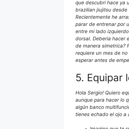
que descubri hace ya 
brazilian jiujitsu des
Recientemente he arras
parar de entrenar por
entre mi lado izquierd
dorsal. Deberia hacer e
de manera simetrica? P
requiere un mes de no 
esperar antes de empez
5. Equipar 
Hola Sergio! Quiero eq
aunque para hacer lo 
algún banco multifunció
tienes echado el ojo a
Imagino que te r