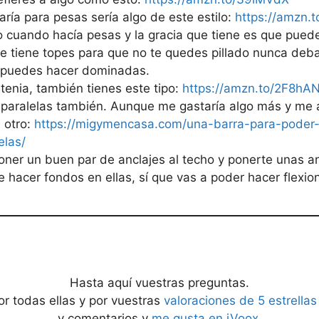
ría para pesas sería algo de este estilo:
https://amzn.t
po cuando hacía pesas y la gracia que tiene es que puede
e tiene topes para que no te quedes pillado nunca debaj
s puedes hacer dominadas.
stenia, también tienes este tipo:
https://amzn.to/2F8hA
 paralelas también. Aunque me gastaría algo más y me 
 otro:
https://migymencasa.com/una-barra-para-poder
elas/
oner un buen par de anclajes al techo y ponerte unas a
 hacer fondos en ellas, sí que vas a poder hacer flexio
Hasta aquí vuestras preguntas.
or todas ellas y por vuestras
valoraciones de 5 estrellas
y comentarios y
me gusta en iVoox
.