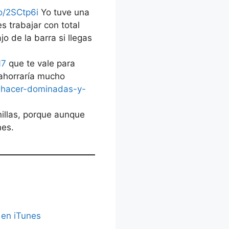
o/2SCtp6i
Yo tuve una
s trabajar con total
o de la barra si llegas
N7
que te vale para
ahorraría mucho
-hacer-dominadas-y-
nillas, porque aunque
nes.
 en iTunes