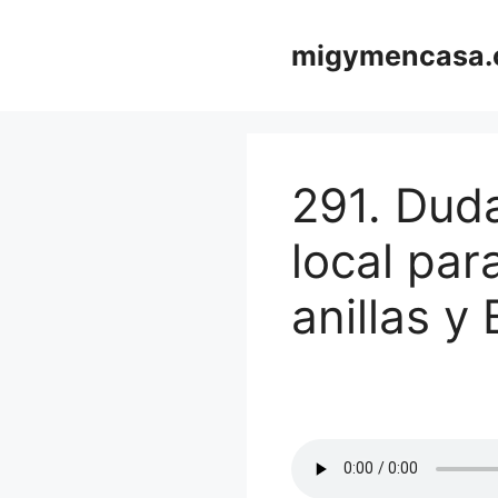
Saltar
al
migymencasa
contenido
291. Duda
local par
anillas y