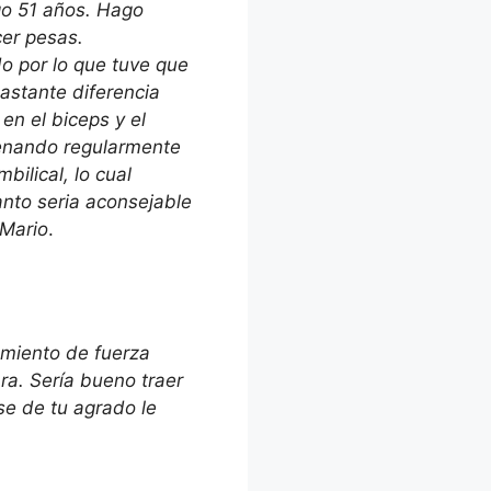
go 51 años. Hago
cer pesas.
o por lo que tuve que
astante diferencia
en el biceps y el
trenando regularmente
ilical, lo cual
anto seria aconsejable
 Mario
.
amiento de fuerza
a. Sería bueno traer
ese de tu agrado le