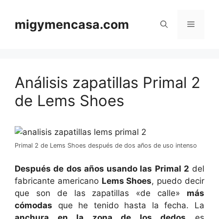
Saltar
al
migymencasa.com
Menú
contenido
Análisis zapatillas Primal 2
de Lems Shoes
Primal 2 de Lems Shoes después de dos años de uso intenso
Después de dos años usando las Primal 2
del
fabricante americano
Lems Shoes
, puedo decir
que son de las zapatillas «de calle»
más
cómodas
que he tenido hasta la fecha. La
anchura en la zona de los dedos
es