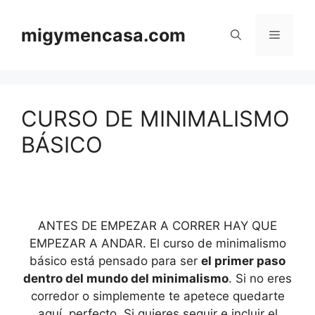
Saltar
al
migymencasa.com
Menú
contenido
CURSO DE MINIMALISMO
BÁSICO
ANTES DE EMPEZAR A CORRER HAY QUE
EMPEZAR A ANDAR. El curso de minimalismo
básico está pensado para ser
el primer paso
dentro del mundo del minimalismo
. Si no eres
corredor o simplemente te apetece quedarte
aquí, perfecto. Si quieres seguir e incluir el