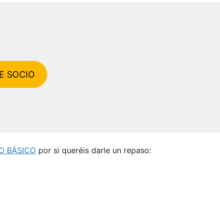
E SOCIO
O BÁSICO
por si queréis darle un repaso: