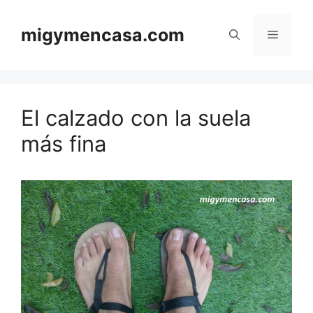
Saltar
al
migymencasa.com
Menú
contenido
El calzado con la suela
más fina