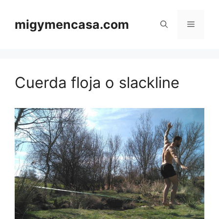
Saltar
al
migymencasa.com
Menú
contenido
Cuerda floja o slackline