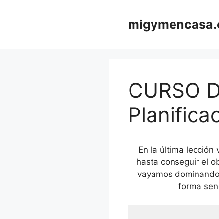
Saltar
al
migymencasa
contenido
CURSO D
Planifica
En la última lección
hasta conseguir el o
vayamos dominando la
forma senc