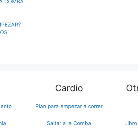
LA COMBA
MPEZAR?
NOS
Cardio
Ot
iento
Plan para empezar a correr
nia
Saltar a la Comba
Libro