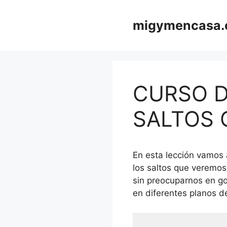
Saltar
al
migymencasa
contenido
CURSO D
SALTOS 
En esta lección vamos 
los saltos que veremos
sin preocuparnos en go
en diferentes planos d