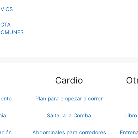
EVIOS
ECTA
COMUNES
Cardio
Ot
iento
Plan para empezar a correr
nia
Saltar a la Comba
Libro
ación
Abdominales para corredores
Entrena