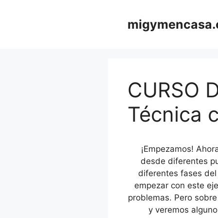
Saltar
al
migymencasa
contenido
CURSO D
Técnica c
¡Empezamos! Ahora s
desde diferentes pu
diferentes fases de
empezar con este eje
problemas. Pero sobre
y veremos alguno