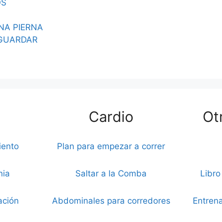
OS
UNA PIERNA
GUARDAR
Cardio
Ot
iento
Plan para empezar a correr
nia
Saltar a la Comba
Libro
ación
Abdominales para corredores
Entrena