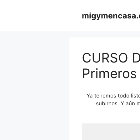
Saltar
al
migymencasa
contenido
CURSO D
Primeros
Ya tenemos todo list
subirnos. Y aún 