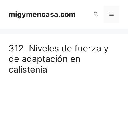
Saltar
al
migymencasa.com
Menú
contenido
312. Niveles de fuerza y
de adaptación en
calistenia