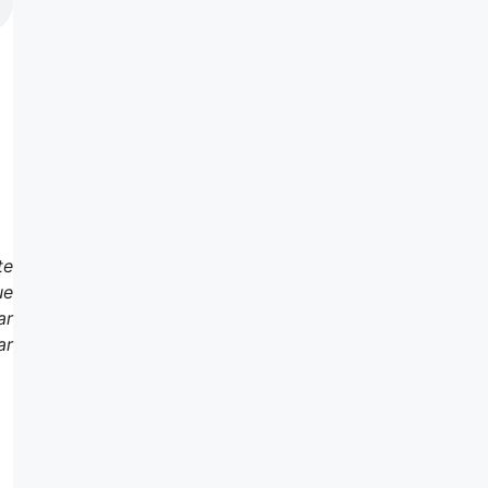
te
ue
ar
ar