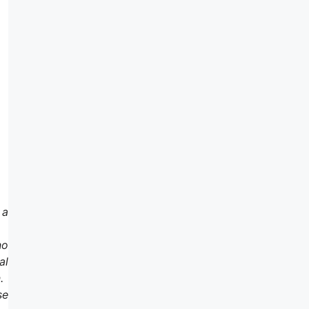
 a
no
al
.
se