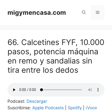
Saltar
al
migymencasa.com
Menú
contenido
66. Calcetines FYF, 10.000
pasos, potencia máquina
en remo y sandalias sin
tira entre los dedos
Podcast:
Descargar
Suscribirse:
Apple Podcasts
|
Spotify
|
iVoox