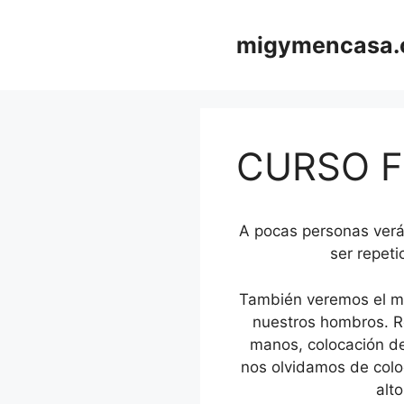
Saltar
al
migymencasa
contenido
CURSO FL
A pocas personas verá
ser repet
También veremos el mo
nuestros hombros. Re
manos, colocación de
nos olvidamos de colo
alt