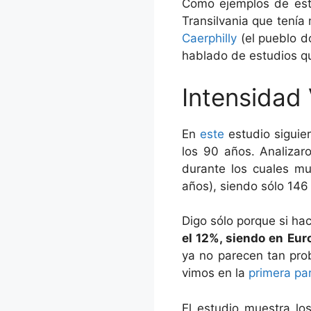
Como ejemplos de este
Transilvania que tenía
Caerphilly
(el pueblo d
hablado de estudios q
Intensidad 
En
este
estudio siguie
los 90 años. Analizar
durante los cuales mu
años), siendo sólo 14
Digo sólo porque si ha
el 12%, siendo en Eu
ya no parecen tan pro
vimos en la
primera pa
El estudio muestra lo