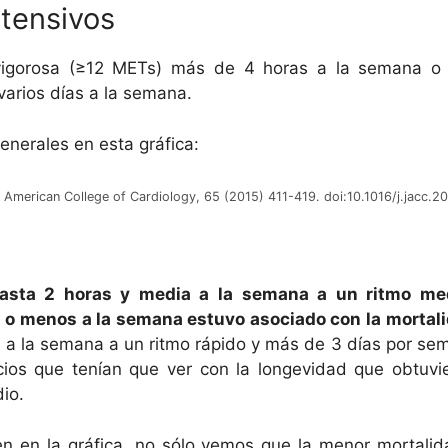
ntensivos
vigorosa (≥12 METs) más de 4 horas a la semana o ej
varios días a la semana.
enerales en esta gráfica:
e American College of Cardiology, 65 (2015) 411-419. doi:10.1016/j.jacc.2
hasta 2 horas y media a la semana a un ritmo me
s o menos a la semana estuvo asociado con la mortal
 a la semana a un ritmo rápido y más de 3 días por se
ios que tenían que ver con la longevidad que obtuvi
io.
en en la gráfica, no sólo vemos que la menor mortali