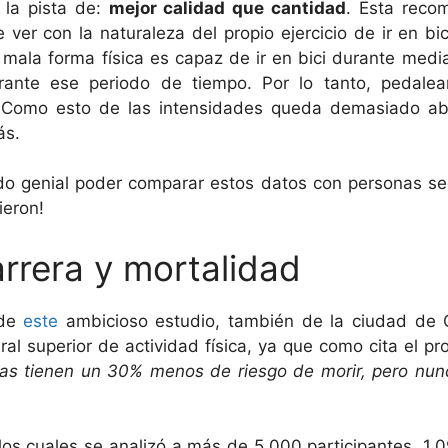
la pista de:
mejor calidad que cantidad
. Esta reco
 ver con la naturaleza del propio ejercicio de ir en bic
mala forma física es capaz de ir en bici durante medi
rante ese periodo de tiempo. Por lo tanto, pedalear
… Como esto de las intensidades queda demasiado abi
ás.
o genial poder comparar estos datos con personas se
ieron!
rrera y mortalidad
 de
este
ambicioso estudio, también de la ciudad de 
al superior de actividad física, ya que como cita el pr
vas tienen un 30% menos de riesgo de morir, pero n
os cuales se analizó a más de 5.000 participantes, 1.0