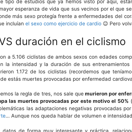
 tipo de estudios que ya hemos visto por aquí, est
 mayor esperanza de vida que sus vecinos por el que s
onde más sexo protegía frente a enfermedades del cora
ue incluían
el sexo como ejercicio de cardio
😉 Pero vol
VS duración en el ciclismo
ron a 5.106 ciclistas de ambos sexos con edades compr
on la intensidad y la duración de sus entrenamientos 
rieron 1.172 de los ciclistas (recordemos que teníam
6 de estás muertes provocadas por enfermedad cardiova
cemos la regla de tres, nos sale que
murieron por enfe
ropa las muertes provocadas por este motivo el 50%
blemáticas las adaptaciones negativas provocadas po
rte
… Aunque nos queda hablar de volumen e intensidad
s datos de forma muy interesante y práctica, relacion