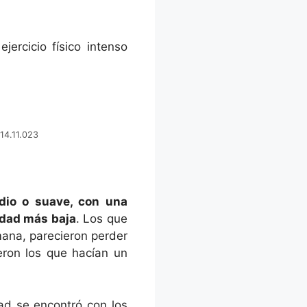
ercicio físico intenso
014.11.023
dio o suave, con una
idad más baja
. Los que
mana, parecieron perder
eron los que hacían un
dad se encontró con los