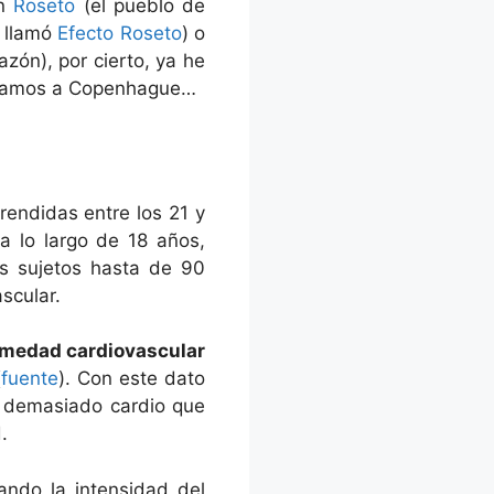
án
Roseto
(el pueblo de
e llamó
Efecto Roseto
) o
zón), por cierto, ya he
vamos a Copenhague…
endidas entre los 21 y
a lo largo de 18 años,
os sujetos hasta de 90
scular.
rmedad cardiovascular
(
fuente
). Con este dato
r demasiado cardio que
.
ando la intensidad del