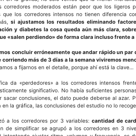
os corredores moderados están peor que los ligeros 
s que los corredores intensos no tienen diferencia co
ás,
si ajustamos los resultados eliminando factor
ación y diabetes la cosa queda aún más clara, sobr
ue «salen perdiendo» de forma clara incluso frente a
mos concluir erróneamente que andar rápido un par d
ue corriendo más de 3 días a la semana viviremos men
mos a fijarnos en el detalle, porque ahí está la clave…
fica da «perdedores» a los corredores intensos frent
ísticamente significativo. No había suficientes person
 sacar conclusiones, el dato puede deberse al azar. P
 en la gráfica, las conclusiones del estudio no lo recog
zó a los corredores por 3 variables:
cantidad de cardi
ón de simplificar se agrupó a los corredores en 3 nivel