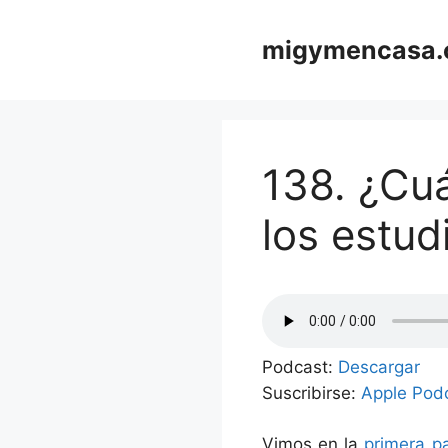
Saltar
al
migymencasa
contenido
138. ¿Cuá
los estudi
Podcast:
Descargar
Suscribirse:
Apple Pod
Vimos en la
primera p