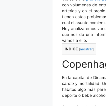
con volúmenes de entre
arterias y en el propi
tienen estos problemas
cual el asunto comienz
Hoy analizaremos vario
que nos da una inform
vamos a ello.
ÍNDICE
[
mostrar
]
Copenhag
En la capital de Dina
cardio
y mortalidad. Q
hábitos algo más parec
deporte o bebe alcoho