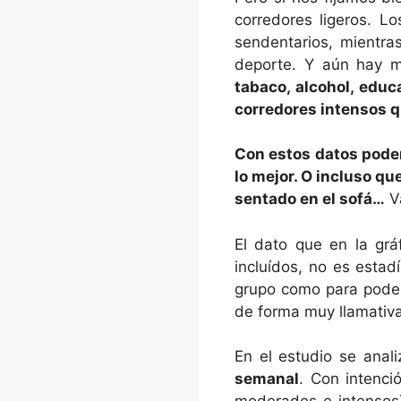
corredores ligeros. L
sendentarios, mientra
deporte. Y aún hay m
tabaco, alcohol, educ
corredores intensos q
Con estos datos pode
lo mejor. O incluso q
sentado en el sofá…
Va
El dato que en la grá
incluídos, no es estad
grupo como para poder
de forma muy llamativa
En el estudio se anali
semanal
. Con intenci