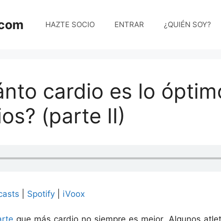
.com
HAZTE SOCIO
ENTRAR
¿QUIÉN SOY?
nto cardio es lo ópti
os? (parte II)
casts
|
Spotify
|
iVoox
arte
que más cardio no siempre es mejor. Algunos atle