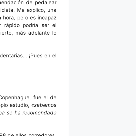
mendación de pedalear
icleta. Me explico, una
a hora, pero es incapaz
 rápido podría ser el
erto, más adelante lo
dentarias… ¡Pues en el
Copenhague, fue el de
opio estudio,
«
sabemos
unca se ha recomendado
98 de ellos corredores,