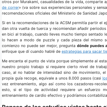
otros por Murakami, casualidades de la vida, comparte a
de correr
» (va sobre sus experiencias personales y sensa
recomendaciones oficiales del Ministerio de Sanidad Jap
Si en la recomendaciones de la ACSM permitía partir el e
dan otra vuelta de tuerca y recomiendan añadir periodos d
en bici al trabajo, cuando lleves mucho tiempo sentado l
lo hacen a modo de puzzle y cada pieza del mismo so
comienzo no puede ser mejor, pregunta
dónde puedes añ
enfoque que dí cuando hablé de
estrategias para sacar t
Me encanta el punto de vista porque simplemente al estar
nuestro propio trabajo si requiere cierto nivel de trab
caso, al no hablar de intensidad sino de movimiento, el
propia guía recoge, equivale a unos 8.000 pasos (casi
lo
vez entrenamiento, algo así como los cazadores-recol
esto, si el tipo de actividad requiere un esfuerzo 
entrenamiento de cardio efectivo y podríamos contabiliz