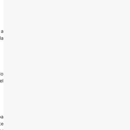
 a
la
do
el
ba
te