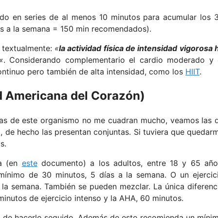
o en series de al menos 10 minutos para acumular los 
ías a la semana = 150 min recomendados).
o textualmente:
«
la actividad física de intensidad vigorosa 
«
. Considerando complementario el cardio moderado y 
ontinuo pero también de alta intensidad, como los
HIIT
.
 Americana del Corazón)
das de este organismo no me cuadran mucho, veamos las 
, de hecho las presentan conjuntas. Si tuviera que quedar
s.
da (en
este
documento) a los adultos, entre 18 y 65 año
mínimo de 30 minutos, 5 días a la semana. O un ejercic
 la semana. También se pueden mezclar. La única diferenc
nutos de ejercicio intenso y la AHA, 60 minutos.
az de hacerlo seguido. Además de esto recomienda un míni