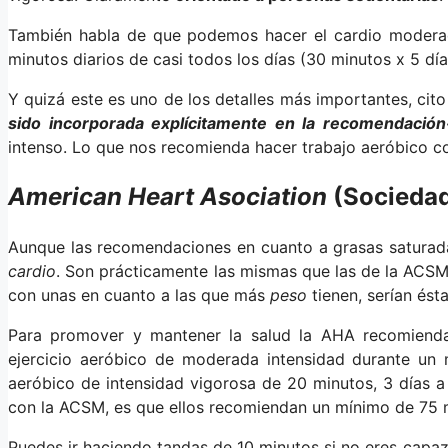
También habla de que podemos hacer el cardio moderad
minutos diarios de casi todos los días (30 minutos x 5 d
Y quizá este es uno de los detalles más importantes, cit
sido incorporada explícitamente en la recomendación
intenso. Lo que nos recomienda hacer trabajo aeróbico c
American Heart Asociation
(Sociedad
Aunque las recomendaciones en cuanto a grasas satura
cardio
. Son prácticamente las mismas que las de la ACSM
con unas en cuanto a las que más
peso
tienen, serían ésta
Para promover y mantener la salud la AHA recomien
ejercicio aeróbico de moderada intensidad durante un 
aeróbico de intensidad vigorosa de 20 minutos, 3 días a
con la ACSM, es que ellos recomiendan un mínimo de 75 mi
Puedes ir haciendo tandas de 10 minutos si no eres cap