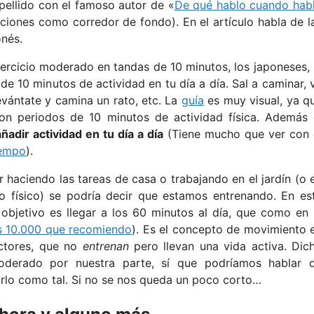
pellido con el famoso autor de «
De qué hablo cuando hab
ciones como corredor de fondo). En el artículo habla de l
onés.
jercicio moderado en tandas de 10 minutos, los japoneses, 
e 10 minutos de actividad en tu día a día. Sal a caminar, 
evántate y camina un rato, etc. La
guía
es muy visual, ya q
n periodos de 10 minutos de actividad física. Además 
adir actividad en tu día a día
(Tiene mucho que ver con 
iempo
).
 haciendo las tareas de casa o trabajando en el jardín (o 
ajo físico) se podría decir que estamos entrenando. En es
 objetivo es llegar a los 60 minutos al día, que como en 
s 10.000 que recomiendo
). Es el concepto de movimiento 
ectores, que no
entrenan
pero llevan una vida activa. Dic
moderado por nuestra parte, sí que podríamos hablar 
arlo como tal. Si no se nos queda un poco corto…