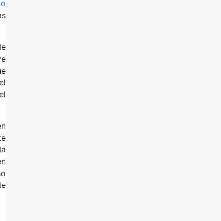
lo
as
le
ve
ue
el
el
en
te
la
en
ho
de