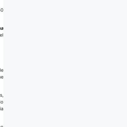
30
ha
el
de
me
s,
io
ia
mo