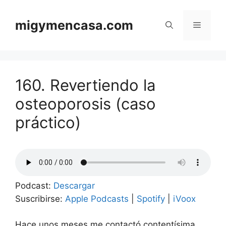
Saltar
al
migymencasa.com
Menú
contenido
160. Revertiendo la
osteoporosis (caso
práctico)
Podcast:
Descargar
Suscribirse:
Apple Podcasts
|
Spotify
|
iVoox
Hace unos meses me contactó contentísima