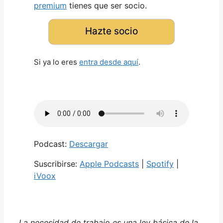
premium
tienes que ser socio.
Hazte socio
Si ya lo eres
entra desde aquí
.
Podcast:
Descargar
Suscribirse:
Apple Podcasts
|
Spotify
|
iVoox
La necesidad de trabajo es una ley básica de la