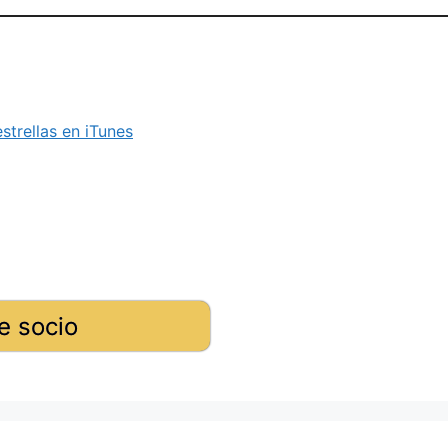
strellas en iTunes
e socio