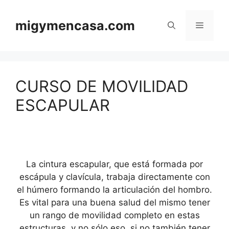
Saltar
al
migymencasa.com
Menú
contenido
CURSO DE MOVILIDAD
ESCAPULAR
La cintura escapular, que está formada por
escápula y clavícula, trabaja directamente con
el húmero formando la articulación del hombro.
Es vital para una buena salud del mismo tener
un rango de movilidad completo en estas
estructuras, y no sólo eso, si no también tener