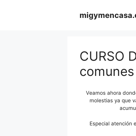
Saltar
al
migymencasa
contenido
CURSO DE
comunes
Veamos ahora donde 
molestias ya que v
acumul
Especial atención 