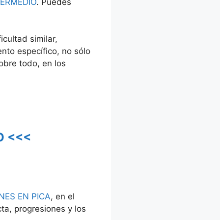
TERMEDIO
. Puedes
cultad similar,
to específico, no sólo
obre todo, en los
O <<<
NES EN PICA
, en el
cta, progresiones y los