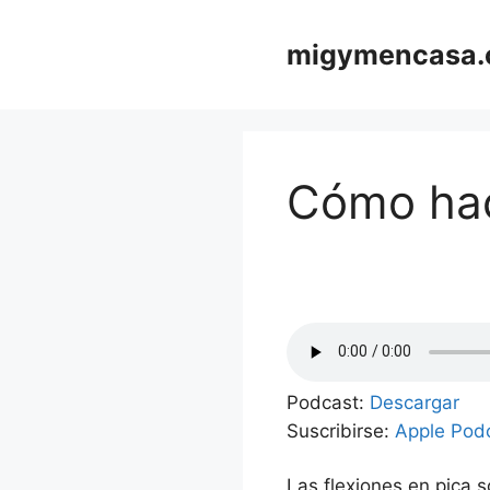
Saltar
al
migymencasa
contenido
Cómo hac
Podcast:
Descargar
Suscribirse:
Apple Pod
Las flexiones en pica s