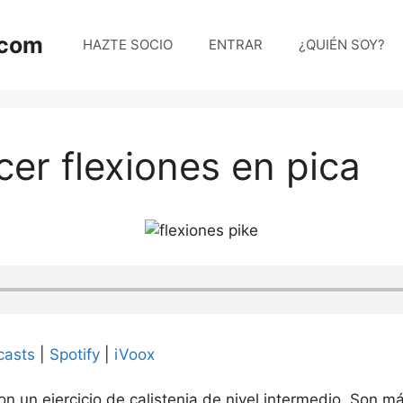
.com
HAZTE SOCIO
ENTRAR
¿QUIÉN SOY?
er flexiones en pica
casts
|
Spotify
|
iVoox
on un ejercicio de calistenia de nivel intermedio. Son más