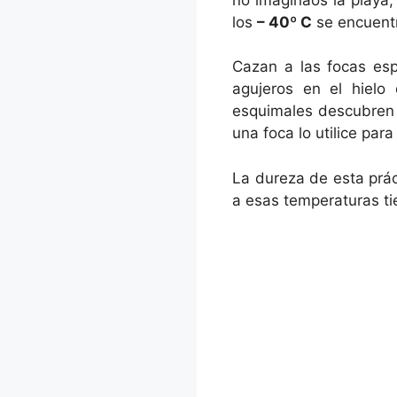
los
– 40º C
se encuentr
Cazan a las focas esp
agujeros en el hielo
esquimales descubren e
una foca lo utilice par
La dureza de esta prác
a esas temperaturas ti