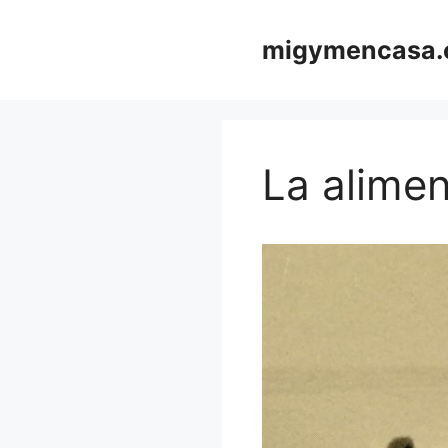
Saltar
al
migymencasa
contenido
La alimen