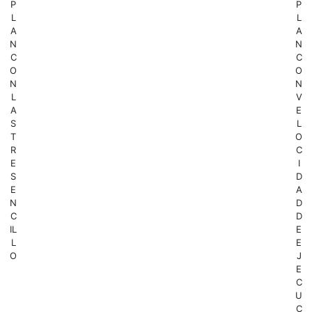
P
P
L
L
A
A
N
N
C
C
O
O
N
N
L
V
A
E
S
L
T
O
R
C
E
I
S
D
E
A
N
D
C
D
IL
E
L
E
O
J
E
C
U
C