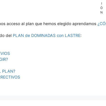
I
Ó
N
os acceso al plan que hemos elegido aprendamos
¿CÓ
ido del
PLAN de DOMINADAS con LASTRE
:
EVIOS
GIR?
L PLAN?
RRECTIVOS