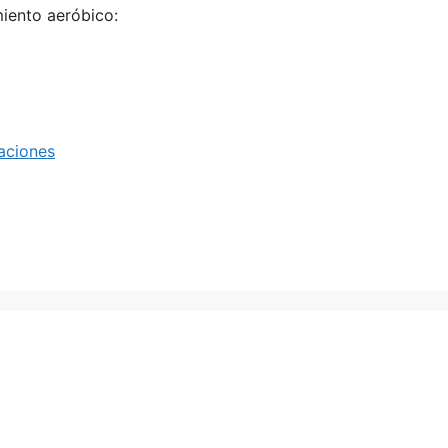
miento aeróbico:
aciones