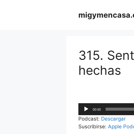
Saltar
al
migymencasa
contenido
315. Sent
hechas
Reproductor
00:00
de
Podcast:
Descargar
audio
Suscribirse:
Apple Pod