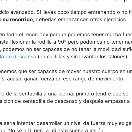
rcicio avanzado. Si llevas poco tiempo entrenando o no h
o su recorrido
, deberías empezar con otros ejercicios.
«en todo el recorrido» porque podemos tener mucha fue
asta flexionar la rodilla a 90º pero podemos no tener na
, podemos no ser capaces de no tener la movilidad sufi
lla de descanso
(en cuclillas y sin levantar los talones).
o tenemos que ser capaces de mover nuestro cuerpo en 
 si acaso, ganar fuerza en ese rango de movimiento.
lo de la sentadilla a una pierna: primero tendré que ser
ición de sentadilla de descanso y después empezar a 
a sería intentar desarrollar un nivel de fuerza muy exig
o. No sé a ti, pero a mí esto suena a lesión.