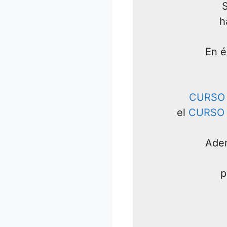
S
h
En é
CURSO 
el
CURSO 
Adem
p