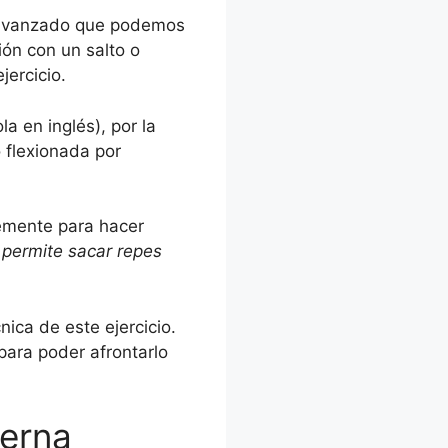
flecha
 avanzado que podemos
arriba/abajo
ión con un salto o
para
jercicio.
aumentar
o
ola en inglés), por la
disminuir
 flexionada por
el
volumen.
temente para hacer
s
permite sacar repes
nica de este ejercicio.
para poder afrontarlo
ierna