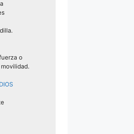
 a
es
illa.
 fuerza o
 movilidad.
DIOS
te