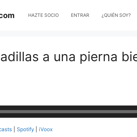
.com
HAZTE SOCIO
ENTRAR
¿QUIÉN SOY?
adillas a una pierna bi
casts
|
Spotify
|
iVoox