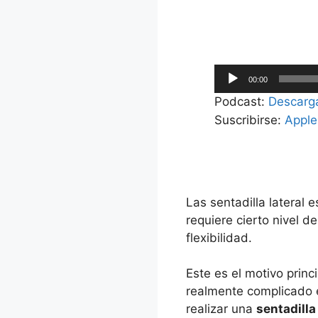
Reproductor
00:00
de
Podcast:
Descarg
audio
Suscribirse:
Apple
Las sentadilla lateral 
requiere cierto nivel d
flexibilidad.
Este es el motivo princ
realmente complicado e
realizar una
sentadill