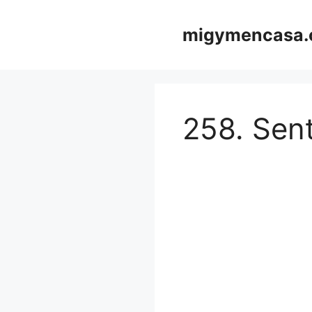
Saltar
al
migymencasa
contenido
258. Sent