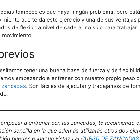
 medias tampoco es que haya ningún problema, pero est
miento que te da este ejercicio y una de sus ventajas p
os de flexión a nivel de cadera, no sólo para trabajar la
e movimiento.
previos
sitamos tener una buena base de fuerza y de flexibilid
stamos empezando a entrenar con nuestro propio peso co
s
zancadas
. Son fáciles de ejecutar y trabajamos de form
ado.
 empezar a entrenar con las zancadas, te recomiendo e
cación sencilla en la que además utilizarás otros dos ejerc
ién puedes echar un vistazo al
CURSO DE ZANCADAS