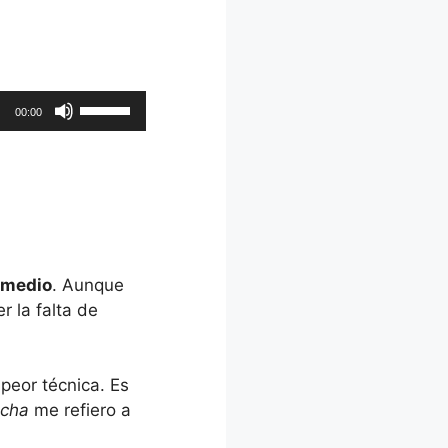
Utiliza
00:00
las
teclas
de
flecha
arriba/abajo
para
aumentar
ermedio
. Aunque
o
r la falta de
disminuir
el
volumen.
 peor técnica. Es
echa
me refiero a