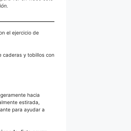
ión.
n el ejercicio de
 caderas y tobillos con
ligeramente hacia
almente estirada,
lante para ayudar a