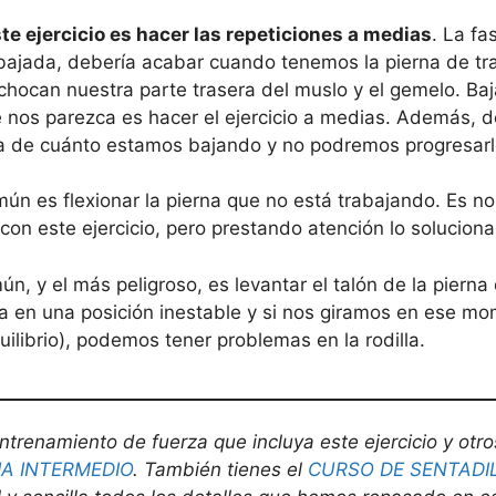
este ejercicio es hacer las repeticiones a medias
. La fa
la bajada, debería acabar cuando tenemos la pierna de 
chocan nuestra parte trasera del muslo y el gemelo. Ba
nos parezca es hacer el ejercicio a medias. Además, d
a de cuánto estamos bajando y no podremos progresarlo
mún es flexionar la pierna que no está trabajando. Es 
on este ejercicio, pero prestando atención lo solucion
ún, y el más peligroso, es levantar el talón de la pierna
la en una posición inestable y si nos giramos en ese mo
ilibrio), podemos tener problemas en la rodilla.
ntrenamiento de fuerza que incluya este ejercicio y otros
IA INTERMEDIO
. También tienes el
CURSO DE SENTADI