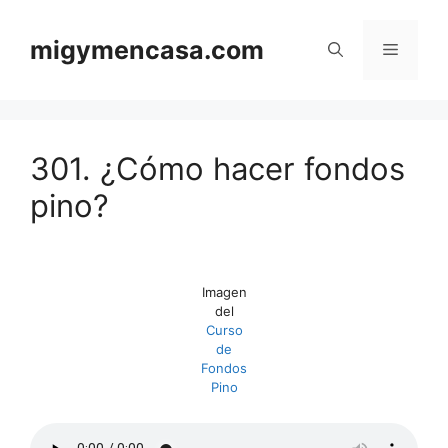
Saltar
al
migymencasa.com
Menú
contenido
301. ¿Cómo hacer fondos
pino?
Imagen
del
Curso
de
Fondos
Pino