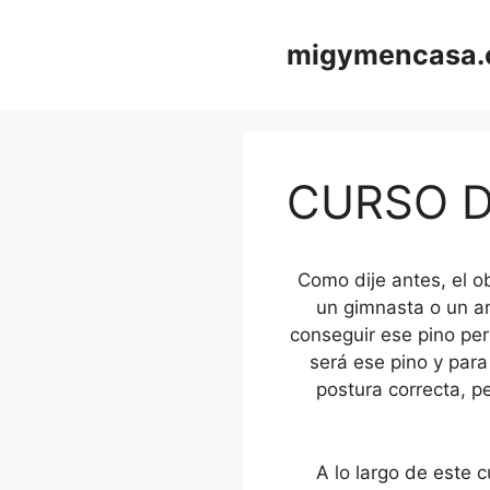
Saltar
al
migymencasa
contenido
CURSO DE
Como dije antes, el o
un gimnasta o un ar
conseguir ese pino pe
será ese pino y para
postura correcta, per
A lo largo de este 