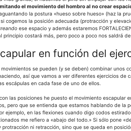
imitando el movimiento del hombro al no crear espaci
aguantando la postura «hueso sobre hueso» (haz la pr
 si cogemos la posición adecuada (protracción y elevac
creando
ese espacio y además estaremos FORTALECIEN
l principio costará más, pero poco a poco nos saldrá de
capular en función del ejerc
s movimientos se pueden (y se deben) combinar unos co
aciendo, así que vamos a ver diferentes ejercicios de c
as escápulas en cada fase de uno de ellos.
con las posiciones he puesto el movimiento escapular e
s, pero que se entienda que estamos hablando de la po
or ejemplo, en las flexiones cuando digo codos estirados
ionados me refiero a «abajo del todo.» Si sólo pone «d
y protracción ni retracción, sino que se queda en posic