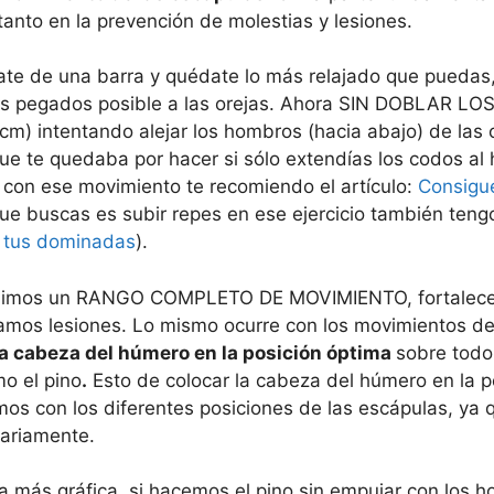
tanto en la prevención de molestias y lesiones.
te de una barra y quédate lo más relajado que puedas,
s pegados posible a las orejas. Ahora SIN DOBLAR L
m) intentando alejar los hombros (hacia abajo) de las o
e te quedaba por hacer si sólo extendías los codos al
 con ese movimiento te recomiendo el artículo:
Consigu
o que buscas es subir repes en ese ejercicio también teng
 tus dominadas
).
guimos un RANGO COMPLETO DE MOVIMIENTO, fortalec
tamos lesiones. Lo mismo ocurre con los movimientos d
a cabeza del húmero en la posición óptima
sobre tod
mo el pino
.
Esto de colocar la cabeza del húmero en la p
os con los diferentes posiciones de las escápulas, ya q
dariamente.
a más gráfica, si hacemos el pino sin empujar con los 