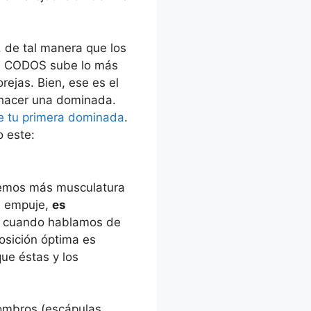
 de tal manera que los
OS CODOS sube lo más
rejas. Bien, ese es el
 hacer una dominada.
e tu primera dominada
.
o este:
emos más musculatura
e empuje,
es
o cuando hablamos de
osición óptima es
ue éstas y los
hombros (escápulas