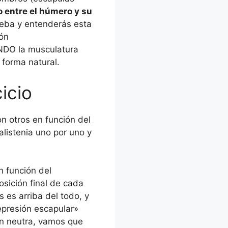
o entre el húmero y su
ueba y entenderás esta
ión
DO la musculatura
 forma natural.
icio
n otros en función del
alistenia uno por uno y
n función del
sición final de cada
 es arriba del todo, y
epresión escapular»
ión neutra, vamos que