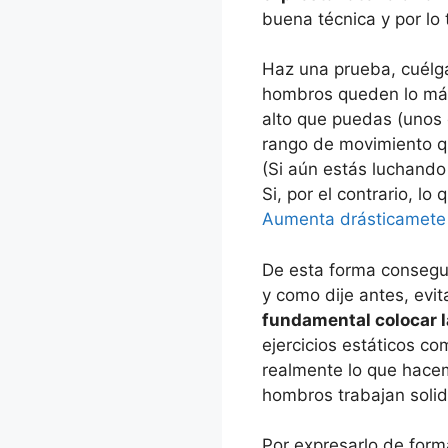
buena técnica y por lo 
Haz una prueba, cuélga
hombros queden lo má
alto que puedas (unos c
rango de movimiento qu
(Si aún estás luchando
Si, por el contrario, l
Aumenta drásticamete
De esta forma conse
y como dije antes, evi
fundamental colocar l
ejercicios estáticos co
realmente lo que hacem
hombros trabajan soli
Por expresarlo de form