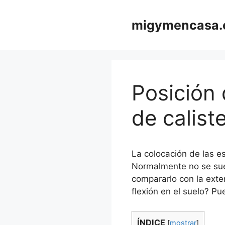
Saltar
al
migymencasa
contenido
Posición 
de calist
La colocación de las e
Normalmente no se suel
compararlo con la ext
flexión en el suelo? Pu
ÍNDICE
[
mostrar
]